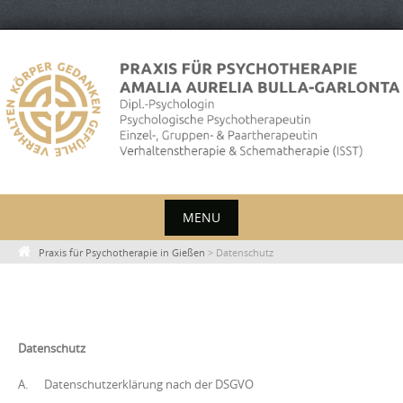
S
k
i
p
t
o
c
o
MENU
n
t
S
Praxis für Psychotherapie in Gießen
>
Datenschutz
e
k
n
i
t
p
Datenschutz
t
o
A. Datenschutzerklärung nach der DSGVO