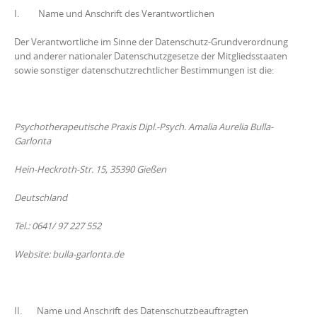
c
I. Name und Anschrift des Verantwortlichen
o
n
Der Verantwortliche im Sinne der Datenschutz-Grundverordnung
und anderer nationaler Datenschutzgesetze der Mitgliedsstaaten
t
sowie sonstiger datenschutzrechtlicher Bestimmungen ist die:
e
n
t
Psychotherapeutische Praxis Dipl.-Psych. Amalia Aurelia Bulla-
Garlonta
Hein-Heckroth-Str. 15, 35390 Gießen
Deutschland
Tel.: 0641/ 97 227 552
Website:
bulla-garlonta.de
II. Name und Anschrift des Datenschutzbeauftragten